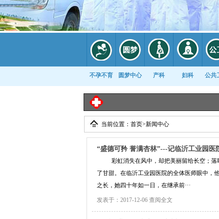
不孕不育
圆梦中心
产科
妇科
公共
当前位置：
首页
>
新闻中心
康复科
“盛德可矜 誉满杏林”---记临沂工业园医
彩虹消失在风中，却把美丽留给长空；落
了甘甜。在临沂工业园医院的全体医师眼中，
之长，她四十年如一日，在继承前···
发表于：2017-12-06
查阅全文