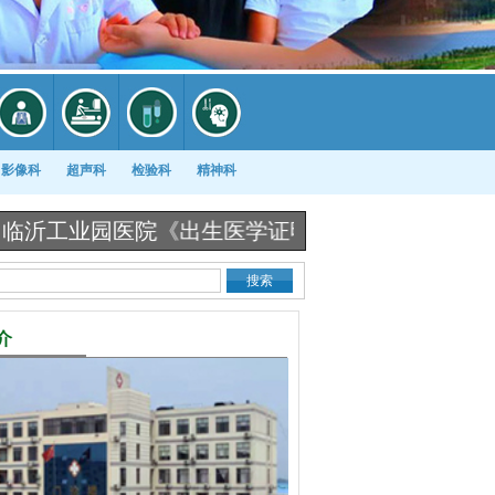
影像科
超声科
检验科
精神科
业园医院《出生医学证明》办理流程图 |
冷空气来袭
介