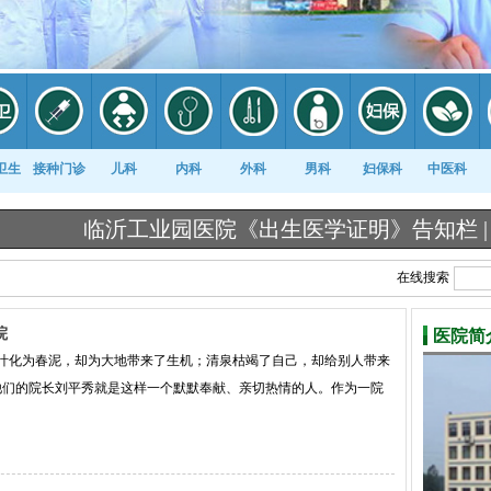
卫生
接种门诊
儿科
内科
外科
男科
妇保科
中医科
临沂工业园医院《出生医学证明》告知栏 |
临沂工
在线搜索
院
医院简
叶化为春泥，却为大地带来了生机；清泉枯竭了自己，却给别人带来
他们的院长刘平秀就是这样一个默默奉献、亲切热情的人。作为一院