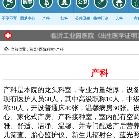
不孕不育
圆梦中心
产科
妇科
公共卫生
接种门诊
儿科
内
临沂工业园医院《出生医学证明》告知栏 
当前位置：
首页
>
医院科室
>
产科
康复科
产科
产科是本院的龙头科室，专业力量雄厚，设
现有医护人员60人，其中高级职称10人，中
称30人，开设普通床40张，温馨病房30张。
心、家化式产房、产科接种室，室内配有空
雅、舒适、洁净、温馨、并专门配送产后营
儿筛查、胎心监护仪、新生儿辐射台、蓝光