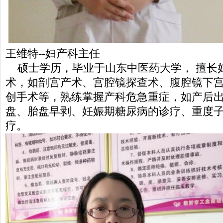
王维特--妇产科主任
硕士学历，毕业于山东中医药大学， 擅长
术，如剖宫产术、宫腔镜探查术、腹腔镜下
创手术等，熟练掌握产科危急重症，如产后
盘、胎盘早剥、妊娠期糖尿病的诊疗、重度
疗。