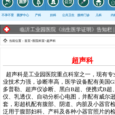
不孕不育
圆梦中心
产科
妇科
公共卫生
接种门诊
儿科
内
临沂工业园医院《出生医学证明》告知栏 |
临沂工
当前位置：
首页
>
医院科室
>
超声科
康复科
超声科
超声科是工业园医院重点科室之一，现有专
业技术力强，诊断率高，医学设备配有美国G
多普勒、超声仪诊断、黑白B超、便携式B超
仪、乳透仪、自动分析心电图，并配有威尔
套，彩超机配有腹部、阴道、内脏及小器官
泛用于腹部妇科、产科及各种小器官照片的