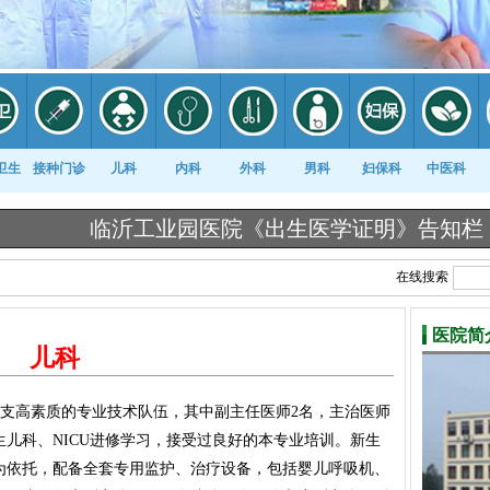
卫生
接种门诊
儿科
内科
外科
男科
妇保科
中医科
临沂工业园医院《出生医学证明》告知栏 |
临沂工
在线搜索
医院简
儿科
支高素质的专业技术队伍，其中副主任医师2名，主治医师
生儿科、NICU进修学习，接受过良好的本专业培训。新生
为依托，配备全套专用监护、治疗设备，包括婴儿呼吸机、