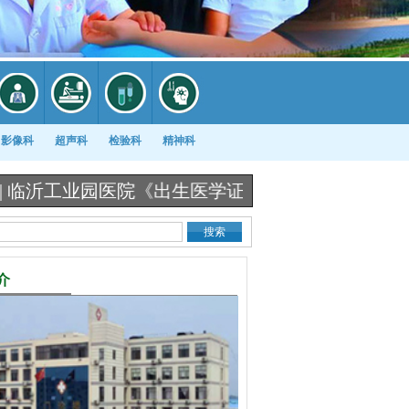
影像科
超声科
检验科
精神科
业园医院《出生医学证明》办理流程图 |
冷空气来袭
介