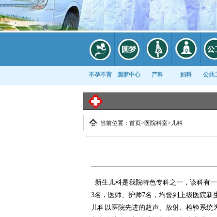
不孕不育
圆梦中心
产科
妇科
公共
当前位置：
首页
>
医院科室
>
儿科
康复科
新生儿科是我院特色专科之一，该科有一
3名，医师、护师7名，均曾到上级医院新
儿科以医院先进的超声、放射、检验系统