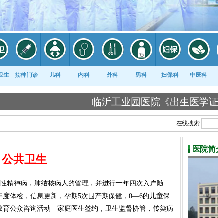
卫生
接种门诊
儿科
内科
外科
男科
妇保科
中医科
临沂工业园医院《出生医学证明》告知栏
在线搜索
医院简
公共卫生
性精神病，肺结核病人的管理，并进行一年四次入户随
年度体检，信息更新，孕期5次围产期保健，0—6的儿童保
教育公众咨询活动，家庭医生签约，卫生监督协管，传染病