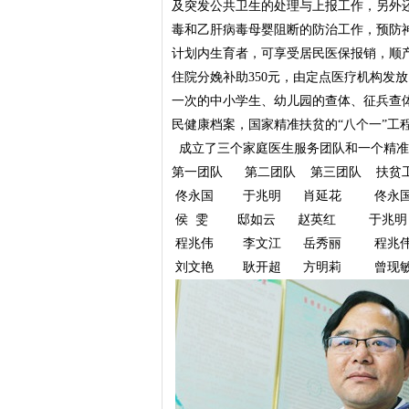
及突发公共卫生的处理与上报工作，另外还
毒和乙肝病毒母婴阻断的防治工作，预防
计划内生育者，可享受居民医保报销，顺产8
住院分娩补助350元，由定点医疗机构发
一次的中小学生、幼儿园的查体、征兵查
民健康档案，国家精准扶贫的“八个一”工
成立了三个家庭医生服务团队和一个精准
第一团队 第二团队 第三团队 扶贫
佟永国 于兆明 肖延花 佟
侯 雯 邸如云 赵英红 于兆明
程兆伟 李文江 岳秀丽 程兆
刘文艳 耿开超 方明莉 曾现