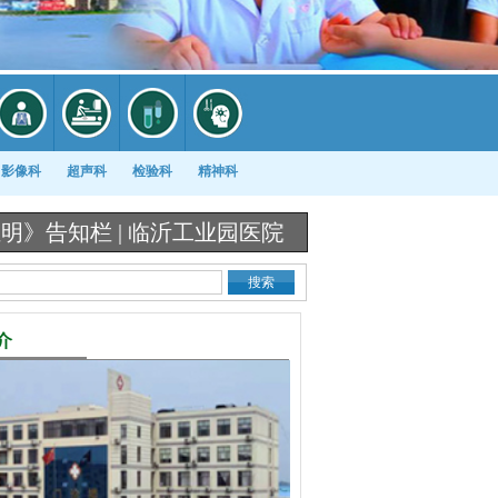
影像科
超声科
检验科
精神科
 |
临沂工业园医院《出生医学证明》办理流程图 |
介