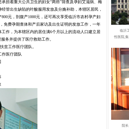
承担着重大公共卫生的妇女“两癌”筛查及孕妇艾滋病、梅
神经管出生缺陷的叶酸服用发放及分娩补助，本辖区居民，
00元，剖腹产1000元，还可再次享受临沂市农村孕产妇
放，免费孕期查体和产后家访及出生证明的发放工作，一年
临沂
体工作，为本辖区内的居住满6个月以上的流动人口建立居
性医院,
程服务并提供了医疗救助工作。
扶贫工作医疗团队。
工作医疗团队
永国
伟
敏
院长