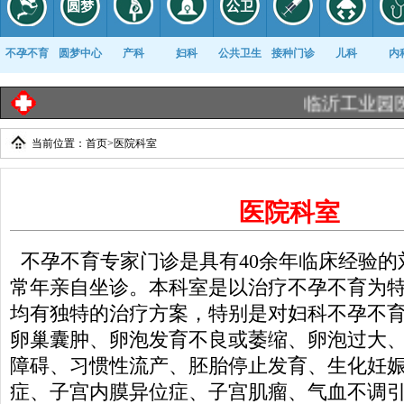
不孕不育
圆梦中心
产科
妇科
公共卫生
接种门诊
儿科
内
临沂工业园医院《出
当前位置：
首页
>
医院科室
康复科
医院科室
不孕不育专家门诊是具有40余年临床经验的
常年亲自坐诊。本科室是以治疗不孕不育为
均有独特的治疗方案，特别是对妇科不孕不
卵巢囊肿、卵泡发育不良或萎缩、卵泡过大
障碍、习惯性流产、胚胎停止发育、生化妊
症、子宫内膜异位症、子宫肌瘤、气血不调