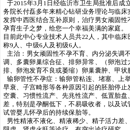
于2015年3月1日经临沂市卫生局批准后成
务院长付磊多年来精心钻研业务理论与临床
发挥中西医结合互补原则，治疗男女顽固性
孕育生子之梦，给您一个幸福美满的家庭。
目前此中心专业技术人员共22人，其中临床
称9人、中级6人及初级6人。
主治：男女顽固性不孕不育、内分泌失调
调、多囊卵巢综合征、排卵异常、（卵泡过
排、卵泡发育不良或萎缩）卵巢囊肿、甲状
输卵管性不孕症：输卵管粘连、堵塞、上
早衰、子宫畸形等各种原因引起的胚胎停止
空囊、习惯性流产、先兆性流产、低置胎盘
差，特别是孕酮低下，不易吸收者，以及试
试管婴儿怀孕后的持续保胎等。
男性精液不液化、精液稀少、精子活力差
阴虚、肾虚火旺等诊疗，有突出诊疗研究。