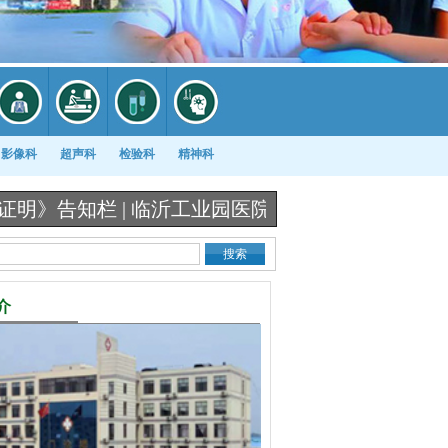
影像科
超声科
检验科
精神科
栏 |
临沂工业园医院《出生医学证明》办理流程图 
介