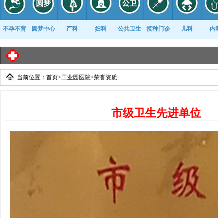
不孕不育
圆梦中心
产科
妇科
公共卫生
接种门诊
儿科
内
临
当前位置：
首页
>
工业园医院
>
荣誉资质
康复科
市级卫生先进单位