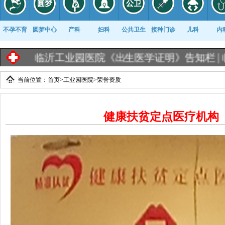
不孕不育
圆梦中心
产科
妇科
公共卫生
接种门诊
儿科
内
临沂工业园医院《出生医学证明》告知栏 |
临沂
当前位置：
首页
>
工业园医院
>
荣誉资质
康复科
健康扶贫定点医疗机构