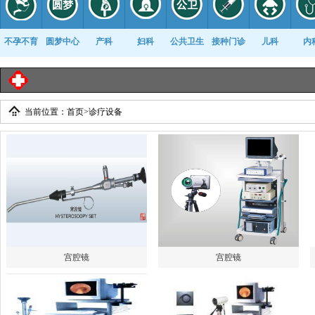
不孕不育
圆梦中心
产科
妇科
公共卫生
接种门诊
儿科
内
临
当前位置：
首页
>
诊疗设备
康复科
宫腔镜
宫腔镜