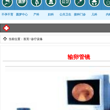
不孕不育
圆梦中心
产科
妇科
公共卫生
接种门诊
儿科
内
临沂
当前位置：
首页
>
诊疗设备
康复科
输卵管镜